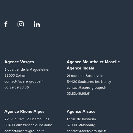
Agence Vosges
Agence Meurthe et Moselle
Agence Ingaïa
5 quartier de la Magdeleine,
88000 Epinal
21 route de Bosserville
contact@acere-groupe.fr
54420 Saulxures-les-Nancy
03.29.39.23.36
contact@acere-groupe.fr
03.83.49.98.61
Agence Rhône-Alpes
Agence Alsace
271 Rue Camille Desmoulins
17 rue de Rosheim
69400 Villefranche-sur-Saône
67000 Strasbourg
contact@acere-groupe.fr
contact@acere-groupe.fr